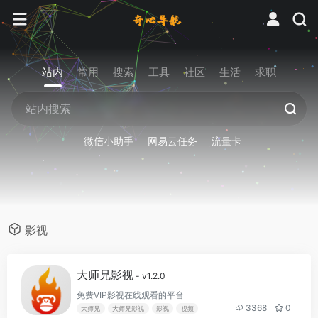
站内
常用
搜索
工具
社区
生活
求职
微信小助手
网易云任务
流量卡
影视
大师兄影视
- v1.2.0
免费VIP影视在线观看的平台
3368
0
大师兄
大师兄影视
影视
视频