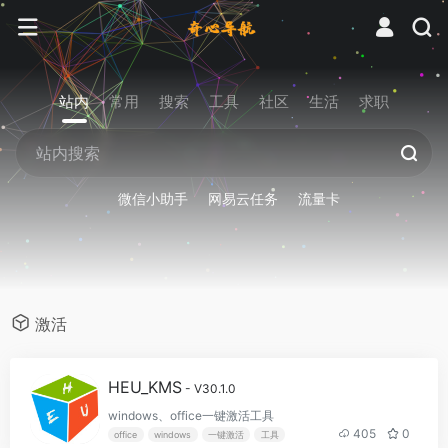
站内
常用
搜索
工具
社区
生活
求职
微信小助手
网易云任务
流量卡
激活
HEU_KMS
- V30.1.0
windows、office一键激活工具
405
0
office
windows
一键激活
工具