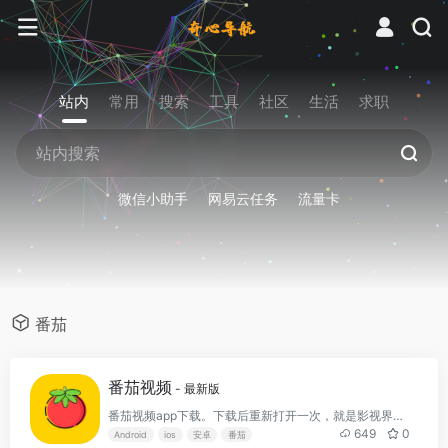
站内
常用
搜索
工具
社区
生活
求职
微信小助手
网易云任务
流量卡
番茄
番茄视频
- 最新版
番茄视频app下载。下载后重新打开一次，就是影视界面了
649
0
Android
ios
安卓
番茄