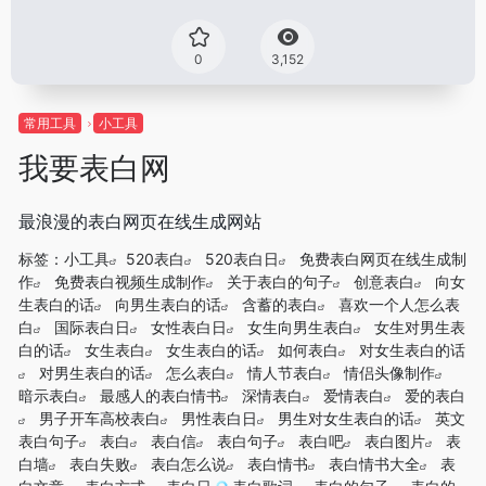
0
3,152
常用工具
小工具
我要表白网
最浪漫的表白网页在线生成网站
标签：
小工具
520表白
520表白日
免费表白网页在线生成制
作
免费表白视频生成制作
关于表白的句子
创意表白
向女
生表白的话
向男生表白的话
含蓄的表白
喜欢一个人怎么表
白
国际表白日
女性表白日
女生向男生表白
女生对男生表
白的话
女生表白
女生表白的话
如何表白
对女生表白的话
对男生表白的话
怎么表白
情人节表白
情侣头像制作
暗示表白
最感人的表白情书
深情表白
爱情表白
爱的表白
男子开车高校表白
男性表白日
男生对女生表白的话
英文
表白句子
表白
表白信
表白句子
表白吧
表白图片
表
白墙
表白失败
表白怎么说
表白情书
表白情书大全
表