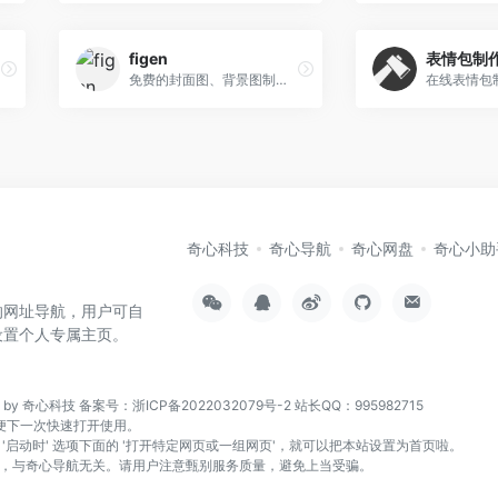
figen
表情包制
免费的封面图、背景图制作工具
在线表情包
奇心科技
奇心导航
奇心网盘
奇心小助
的网址导航，用户可自
设置个人专属主页。
n by 奇心科技
备案号：浙ICP备2022032079号-2
站长QQ：995982715
页，方便下一次快速打开使用。
找到 '启动时' 选项下面的 '打开特定网页或一组网页'，就可以把本站设置为首页啦。
，与奇心导航无关。请用户注意甄别服务质量，避免上当受骗。