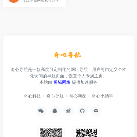
奇心导航是一款高度可定制化的网址导航，用户可自定义个性
化访问的导航页面，设置个人专属主页。
本站由
橙域网络
提供加速服务
奇心科技
奇心导航
奇心网盘
奇心小助手