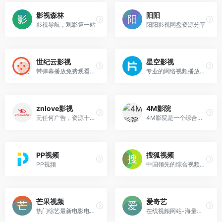
影视森林
阳阳
影视导航，观影第一站
阳阳影视网盘资源分享
世纪云影视
星空影视
带弹幕播放免费观看VIP电影电视剧
专业的网络视频播放平台
znlove影视
4M影院
无任何广告，资源十分丰富
4M影院是一个综合性电影网站,是一个你不二选择的看片神器,爱生活,爱电影!
PP视频
搜狐视频
PP视频
中国领先的综合视频网站,正版高清视频在线观看
芒果视频
爱奇艺
热门综艺最新电影电视剧在线观看
在线视频网站-海量正版高清视频在线观看