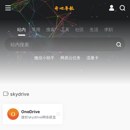
站内
常用
搜索
工具
社区
生活
求职
微信小助手
网易云任务
流量卡
skydrive
OneDrive
微软skydrive网络硬盘