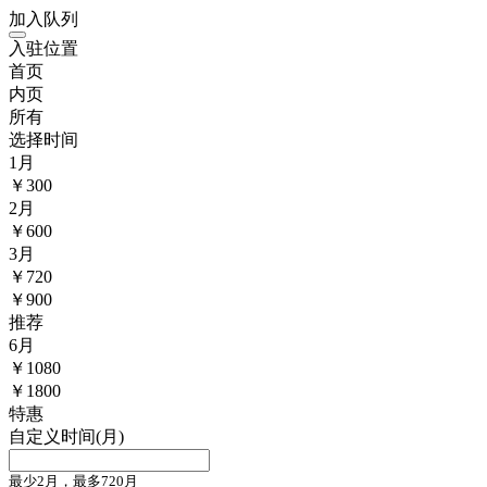
加入队列
入驻位置
首页
内页
所有
选择时间
1
月
￥
300
2
月
￥
600
3
月
￥
720
￥900
推荐
6
月
￥
1080
￥1800
特惠
自定义时间(月)
最少2月，最多720月