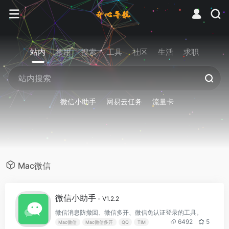
站内
常用
搜索
工具
社区
生活
求职
微信小助手
网易云任务
流量卡
Mac微信
微信小助手
- V1.2.2
微信消息防撤回、微信多开、微信免认证登录的工具。
6492
5
Mac微信
Mac微信多开
QQ
TIM