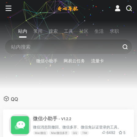
站内
常用
搜索
工具
社区
生活
求职
微信小助手
网易云任务
流量卡
QQ
微信小助手
- V1.2.2
微信消息防撤回、微信多开、微信免认证登录的工具。
6492
5
Mac微信
Mac微信多开
QQ
TIM