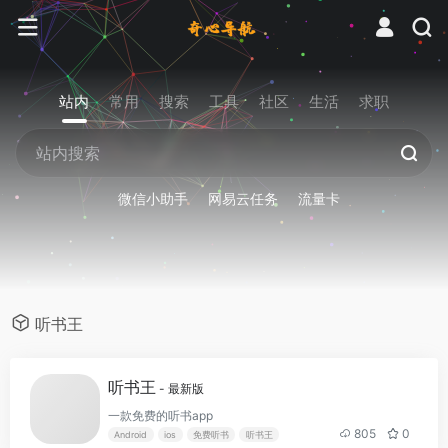
站内
常用
搜索
工具
社区
生活
求职
微信小助手
网易云任务
流量卡
听书王
听书王
- 最新版
一款免费的听书app
805
0
Android
ios
免费听书
听书王