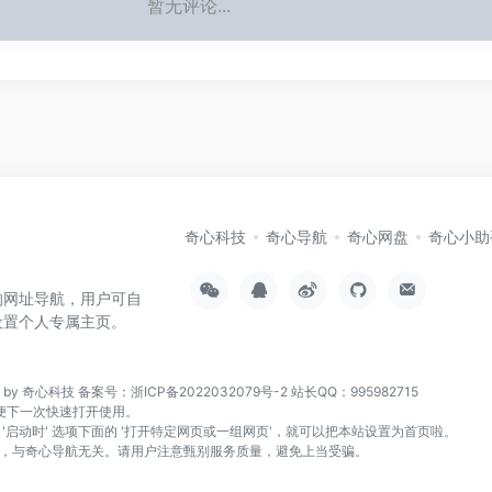
暂无评论...
奇心科技
奇心导航
奇心网盘
奇心小助
的网址导航，用户可自
设置个人专属主页。
n by 奇心科技
备案号：浙ICP备2022032079号-2
站长QQ：995982715
页，方便下一次快速打开使用。
找到 '启动时' 选项下面的 '打开特定网页或一组网页'，就可以把本站设置为首页啦。
，与奇心导航无关。请用户注意甄别服务质量，避免上当受骗。