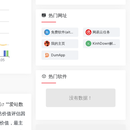
热门网址
免费软件(alternativeto)
网易云任务
我的主页
KinhDown解析下载
DumApp
热门软件
没有数据！
据
""
爱站数
站价值评估因
价值，最主