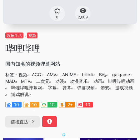
0
2,609
娱乐生活
视频
哔哩哔哩
国内知名的视频弹幕网站
标签：
视频
ACG
AMV
ANIME
bilibili
B站
galgame
MAD
MTV
二次元
动漫
动漫音乐
动画
哔哩哔哩动画
哔哩哔哩弹幕网
字幕
弹幕
弹幕视频
游戏
游戏视频
游戏解说
10
10
10
2+
10
-
+
链接直达