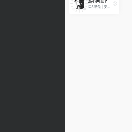
热心网友Y
iOS限免 | 安卓、iOS黑科技 | 玩机教程 | 网球规则 | 圈X脚本 | 捷径分享。