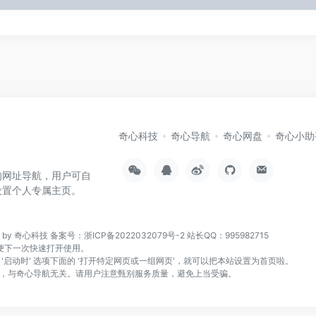
奇心科技
奇心导航
奇心网盘
奇心小助
的网址导航，用户可自
设置个人专属主页。
n by 奇心科技
备案号：浙ICP备2022032079号-2
站长QQ：995982715
页，方便下一次快速打开使用。
找到 '启动时' 选项下面的 '打开特定网页或一组网页'，就可以把本站设置为首页啦。
，与奇心导航无关。请用户注意甄别服务质量，避免上当受骗。