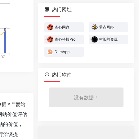
热门网址
奇心网盘
零点网络
奇心科技Pro
村长的资源
DumApp
热门软件
没有数据！
数据
""
爱站
网站价值评估
站的价值，
行洽谈提