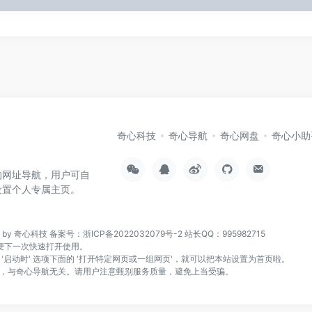
奇心科技
奇心导航
奇心网盘
奇心小助
的网址导航，用户可自
设置个人专属主页。
n by 奇心科技
备案号：浙ICP备2022032079号-2
站长QQ：995982715
页，方便下一次快速打开使用。
找到 '启动时' 选项下面的 '打开特定网页或一组网页'，就可以把本站设置为首页啦。
，与奇心导航无关。请用户注意甄别服务质量，避免上当受骗。