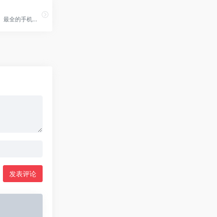
最快、最新、最全的手机应用、桌面软件限免资讯，iPhone 限免、Mac 限免通通不错过。
发表评论