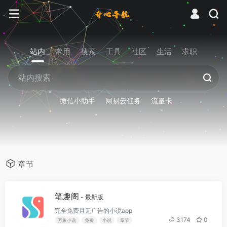
站内
常用
搜索
工具
社区
生活
求职
微信小助手
网易云任务
流量卡
章节
笔趣阁
- 最新版
完全免费且无广告的小说app
3174
0
万象小说
免费
小说
章节