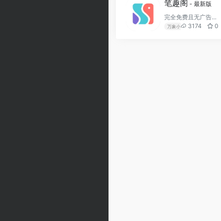
笔趣阁
- 最新版
完全免费且无广告的小说app
3174
0
万象小说
免费
小说