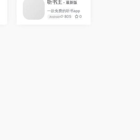
听书王
- 最新版
一款免费的听书app
805
0
章节
Android
ios
免费听书
听书王