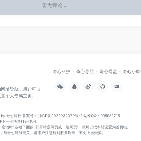
暂无评论...
奇心科技
奇心导航
奇心网盘
奇心小助
的网址导航，用户可自
设置个人专属主页。
n by 奇心科技
备案号：浙ICP备2022032079号-2
站长QQ：995982715
页，方便下一次快速打开使用。
找到 '启动时' 选项下面的 '打开特定网页或一组网页'，就可以把本站设置为首页啦。
，与奇心导航无关。请用户注意甄别服务质量，避免上当受骗。