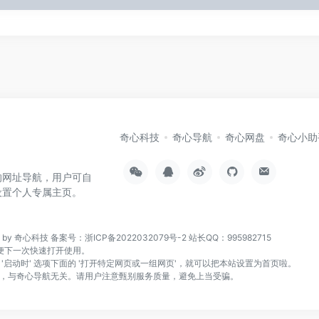
奇心科技
奇心导航
奇心网盘
奇心小助
的网址导航，用户可自
设置个人专属主页。
n by 奇心科技
备案号：浙ICP备2022032079号-2
站长QQ：995982715
页，方便下一次快速打开使用。
找到 '启动时' 选项下面的 '打开特定网页或一组网页'，就可以把本站设置为首页啦。
，与奇心导航无关。请用户注意甄别服务质量，避免上当受骗。