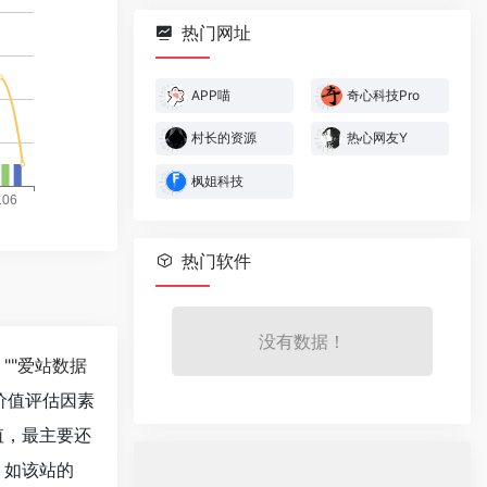
热门网址
APP喵
奇心科技Pro
村长的资源
热心网友Y
枫姐科技
热门软件
没有数据！
""
爱站数据
价值评估因素
值，最主要还
。如该站的