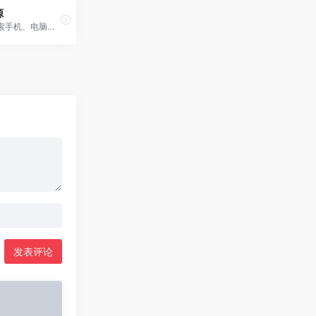
源
一个专注探索手机、电脑，TV等黑科技的公众号！也是致力于为大家的生活、工作、学习提供更多价值的公众号
发表评论