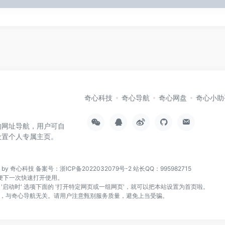
奇心科技
奇心导航
奇心网盘
奇心小助
的网址导航，用户可自
设置个人专属主页。
n by 奇心科技
备案号：浙ICP备2022032079号-2
站长QQ：995982715
页，方便下一次快速打开使用。
找到 '启动时' 选项下面的 '打开特定网页或一组网页'，就可以把本站设置为首页啦。
，与奇心导航无关。请用户注意甄别服务质量，避免上当受骗。