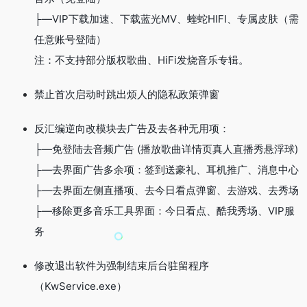
├—VIP下载加速、下载蓝光MV、蝰蛇HIFI、专属皮肤（需
任意账号登陆）
注：不支持部分版权歌曲、HiFi发烧音乐专辑。
禁止首次启动时跳出烦人的隐私政策弹窗
反汇编逆向改模块去广告及去各种无用项：
├—免登陆去音频广告 (播放歌曲详情页真人直播秀悬浮球)
├—去界面广告多余项：签到送豪礼、耳机推广、消息中心
├—去界面左侧直播项、去今日看点弹窗、去游戏、去秀场
├—移除更多音乐工具界面：今日看点、酷我秀场、VIP服
务
修改退出软件为强制结束后台驻留程序
（KwService.exe）