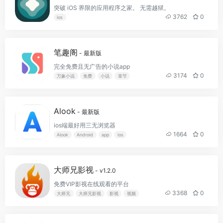
突破 iOS 界限的应用程序之家。 无需越狱。
3762
0
ios
笔趣阁
- 最新版
完全免费且无广告的小说app
3174
0
万象小说
免费
小说
章节
Alook
- 最新版
ios端最好用三无浏览器
1664
0
Alook
Android
app
ios
大师兄影视
- v1.2.0
免费VIP影视在线观看的平台
3368
0
大师兄
大师兄影视
影视
视频