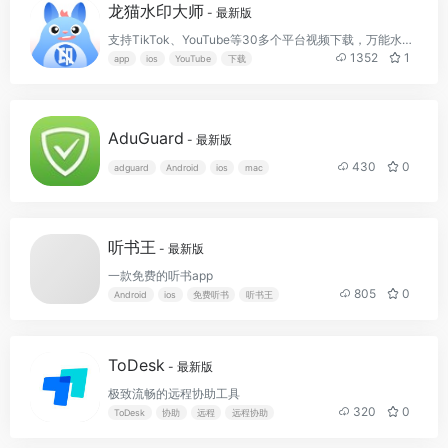
龙猫水印大师
- 最新版
支持TikTok、YouTube等30多个平台视频下载，万能水印视频编辑神器
1352
1
app
ios
YouTube
下载
AduGuard
- 最新版
430
0
adguard
Android
ios
mac
听书王
- 最新版
一款免费的听书app
805
0
Android
ios
免费听书
听书王
ToDesk
- 最新版
极致流畅的远程协助工具
320
0
ToDesk
协助
远程
远程协助