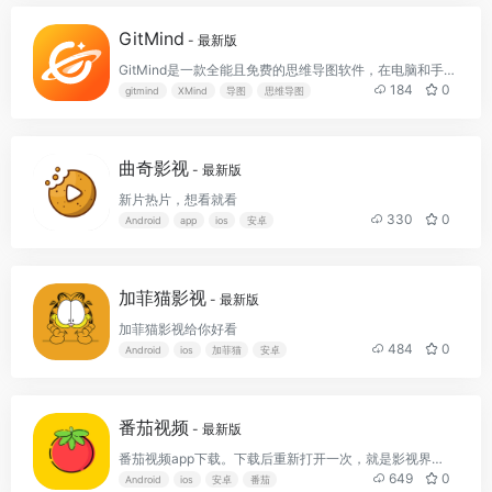
GitMind
- 最新版
GitMind是一款全能且免费的思维导图软件，在电脑和手机上都能畅享思维碰撞体验。
184
0
gitmind
XMind
导图
思维导图
曲奇影视
- 最新版
新片热片，想看就看
330
0
Android
app
ios
安卓
加菲猫影视
- 最新版
加菲猫影视给你好看
484
0
Android
ios
加菲猫
安卓
番茄视频
- 最新版
番茄视频app下载。下载后重新打开一次，就是影视界面了
649
0
Android
ios
安卓
番茄