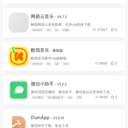
网易云音乐
- V5.7.2
解锁网易云灰色歌曲，支持vip歌曲下载
37507
0
Android
ios
pc
vip版
酷我音乐
- 最新版
酷我音乐豪华vip破解版。
9993
0
Android
ios
ipa
mac
微信小助手
- V1.2.2
微信消息防撤回、微信多开、微信免认证登录的工具。
6492
5
Mac微信
Mac微信多开
QQ
TIM
DumApp
- V1.5.15
砸壳软件下载、签名工具