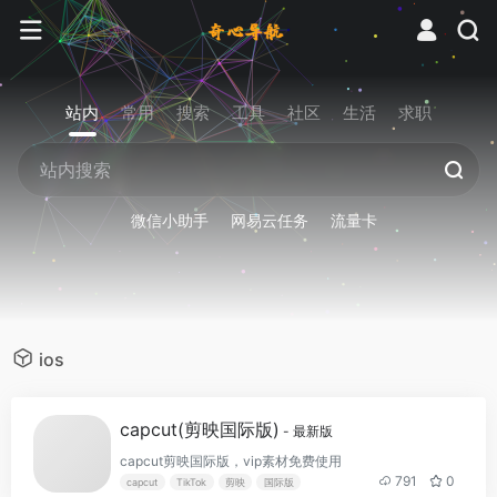
站内
常用
搜索
工具
社区
生活
求职
微信小助手
网易云任务
流量卡
ios
capcut(剪映国际版)
- 最新版
capcut剪映国际版，vip素材免费使用
791
0
capcut
TikTok
剪映
国际版