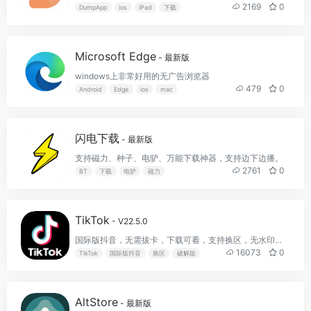
2169
0
DumpApp
ios
iPad
下载
Microsoft Edge
- 最新版
windows上非常好用的无广告浏览器
479
0
Android
Edge
ios
mac
闪电下载
- 最新版
支持磁力、种子、电驴、万能下载神器，支持边下边播。
2761
0
BT
下载
电驴
磁力
TikTok
- V22.5.0
国际版抖音，无需拔卡，下载可看，支持换区，无水印下载，可登录账号，发布作品。
16073
0
TikTok
国际版抖音
换区
破解版
AltStore
- 最新版