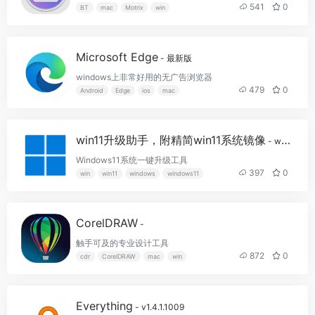
541
0
BT
mac
Motrix
win
Microsoft Edge
- 最新版
windows上非常好用的无广告浏览器
479
0
Android
Edge
ios
mac
win11升级助手，附精简win11系统镜像
- win11升级工具最新版
Windows11系统一键升级工具
397
0
win
win11
windows
windows11
CorelDRAW
-
触手可及的专业设计工具
872
0
cdr
CorelDRAW
mac
win
Everything
- v1.4.1.1009