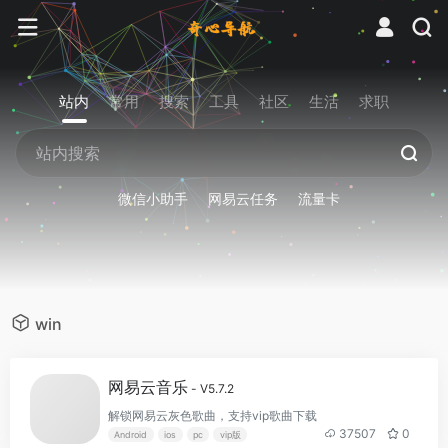
站内
常用
搜索
工具
社区
生活
求职
微信小助手
网易云任务
流量卡
win
网易云音乐
- V5.7.2
解锁网易云灰色歌曲，支持vip歌曲下载
37507
0
Android
ios
pc
vip版