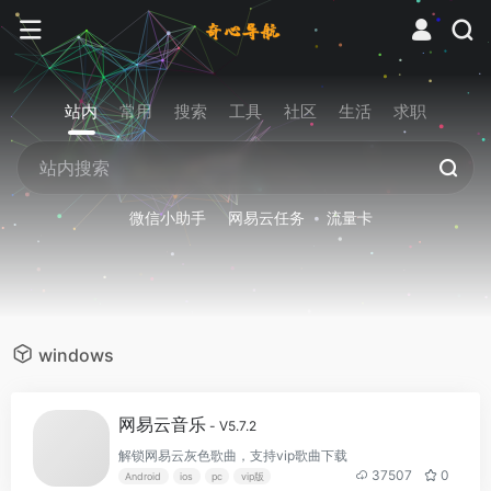
站内
常用
搜索
工具
社区
生活
求职
微信小助手
网易云任务
流量卡
windows
网易云音乐
- V5.7.2
解锁网易云灰色歌曲，支持vip歌曲下载
37507
0
Android
ios
pc
vip版