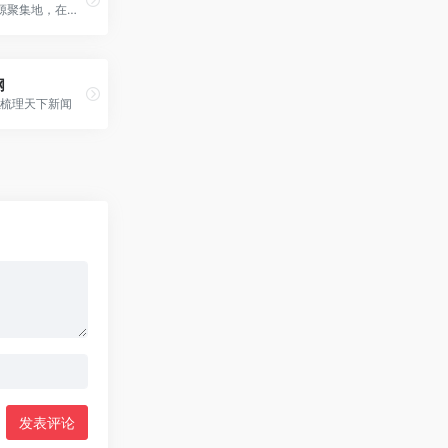
全网优质资源聚集地，在这里你可以发现超多实用有趣的软件工具！
网
_梳理天下新闻
发表评论