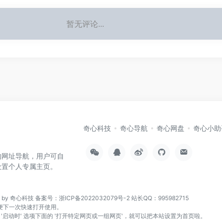
暂无评论...
奇心科技
奇心导航
奇心网盘
奇心小助
的网址导航，用户可自
设置个人专属主页。
n by 奇心科技
备案号：浙ICP备2022032079号-2
站长QQ：995982715
页，方便下一次快速打开使用。
找到 '启动时' 选项下面的 '打开特定网页或一组网页'，就可以把本站设置为首页啦。