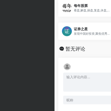
每年股票
看盘,解盘,操盘,复盘,休盘,分时盘面,k线均线,波段操作,趋势理论,交易系统,每年行情,每年收益
证券之星
发现中国好投资,聚焦优秀投资人
暂无评论