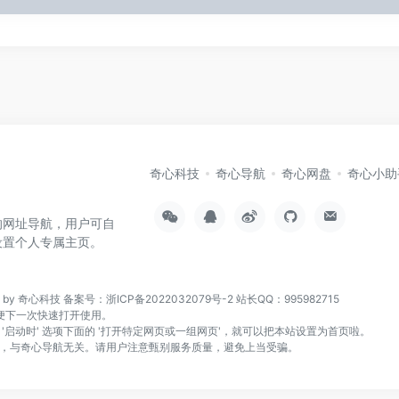
奇心科技
奇心导航
奇心网盘
奇心小助
的网址导航，用户可自
设置个人专属主页。
n by 奇心科技
备案号：浙ICP备2022032079号-2
站长QQ：995982715
页，方便下一次快速打开使用。
找到 '启动时' 选项下面的 '打开特定网页或一组网页'，就可以把本站设置为首页啦。
，与奇心导航无关。请用户注意甄别服务质量，避免上当受骗。