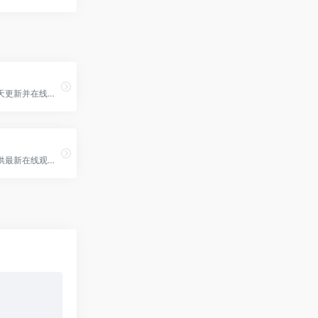
骑士影院每天更新并在线播放最新电视剧、电影、综艺等影视好剧以及资源下载。免费电影、热门电视剧、好看的综艺、火爆动漫，迅雷下载、手机免费在线观看，就来骑士影院。骑
为港剧迷提供最新在线观看港剧