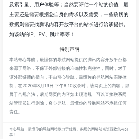
及索引量、用户体验等；当然要评估一个站的价值，最
主要还是需要根据您自身的需求以及需要，一些确切的
数据则需要找腾讯内容开放平台的站长进行洽谈提供。
如该站的IP、PV、跳出率等！
特别声明
本站奇心导航，最懂你的导航网站提供的腾讯内容开放平台都
来源于网络，不保证外部链接的准确性和完整性，同时，对于
该外部链接的指向，不由奇心导航，最懂你的导航网站实际控
制，在2020年8月19日 下午6:10收录时，该网页上的内容，都
属于合规合法，后期网页的内容如出现违规，可以直接联系网
站管理员进行删除，奇心导航，最懂你的导航网站不承担任何
责任。
奇心导航，最懂你的导航网站致力于优质、实用的网络站点资源收集与分
享！